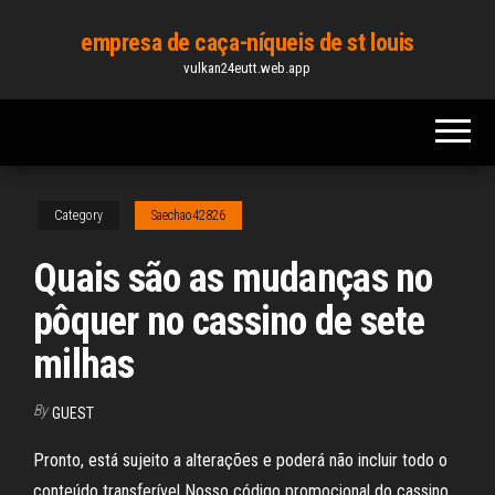
Skip
empresa de caça-níqueis de st louis
to
vulkan24eutt.web.app
the
content
Category
Saechao42826
Quais são as mudanças no
pôquer no cassino de sete
milhas
By
GUEST
Pronto, está sujeito a alterações e poderá não incluir todo o
conteúdo transferível Nosso código promocional do cassino