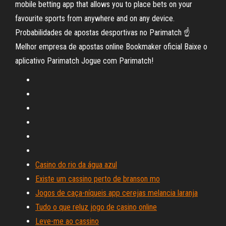
mobile betting app that allows you to place bets on your
favourite sports from anywhere and on any device.
Probabilidades de apostas desportivas no Parimatch ☝
Melhor empresa de apostas online Bookmaker oficial Baixe o
aplicativo Parimatch Jogue com Parimatch!
Casino do rio da água azul
Existe um cassino perto de branson mo
Jogos de caça-níqueis app cerejas melancia laranja
Tudo o que reluz jogo de casino online
Leve-me ao cassino