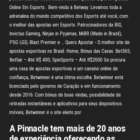
Online Em Esports . Bem-vindo à Betway. Levamos toda a
adrenalina do mundo competitivo dos Esports até você, com
o melhor das apostas em Esports. Patrocinadores da BIG,
Invictus Gaming, Ninjas in Pyjamas, MiBR (Made in Brazil),
PSG LGD, Blast Premier e … Quero Apostar - O melhor site de
apostas esportivas no Brasil. Home; Bônus das Casas. Bet365;
Betfair – Até R$ 400; SpinSports – Até R$2000 Se procura
uma casa de apostas esportivas e um cassino online de
confiança, Betwinner é uma ótima escolha. Betwinner está
licenciado pelo governo de Curação e em funcionamento
desde 2016. Com bônus de boas vindas, possibilidade de
retiradas instantâneas e aplicativos para seus dispositivos
móveis, Betwinner é o site eleito por
A Pinnacle tem mais de 20 anos
de experiência oferecendo as