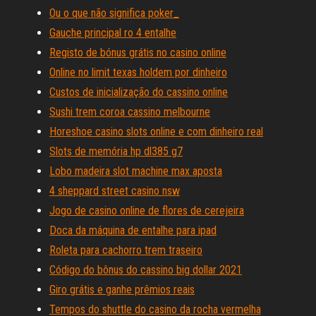
Ou o que não significa poker_
Gauche principal ro 4 entalhe
Registo de bónus grátis no casino online
Online no limit texas holdem por dinheiro
Custos de inicialização do cassino online
Sushi trem coroa cassino melbourne
Horeshoe casino slots online e com dinheiro real
Slots de memória hp dl385 g7
Lobo madeira slot machine max aposta
4 sheppard street casino nsw
Jogo de casino online de flores de cerejeira
Doca da máquina de entalhe para ipad
Roleta para cachorro trem traseiro
Código do bônus do cassino big dollar 2021
Giro grátis e ganhe prêmios reais
Tempos do shuttle do casino da rocha vermelha