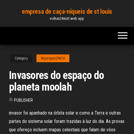
Skip
empresa de caça-níqueis de st louis
to
vulkan24eutt.web.app
the
content
Category
Bojorquez29676
Invasores do espaço do
planeta moolah
By
PUBLISHER
invasor foi apanhado na órbita solar e como a Terra e outras
partes do sistema solar foram trazidas à luz do dia. As provas
que ofereço incluem mapas celestiais que falam de vôos