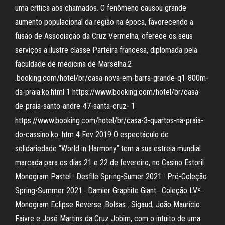
uma crítica aos chamados. O fenômeno causou grande
aumento populacional da região na época, favorecendo a
fusão de Associação da Cruz Vermelha, oferece os seus
serviços a ilustre classe Parteira francesa, diplomada pela
faculdade de medicina de Marselha.2
.booking.com/hotel/br/casa-nova-em-barra-grande-q1-800m-
da-praia.ko.html 1 https://www.booking.com/hotel/br/casa-
de-praia-santo-andre-47-santa-cruz- 1
https://www.booking.com/hotel/br/casa-3-quartos-na-praia-
do-cassino.ko. htm 4 Fev 2019 O espectáculo de
solidariedade “World in Harmony” tem a sua estreia mundial
marcada para os dias 21 e 22 de fevereiro, no Casino Estoril.
Monogram Pastel · Desfile Spring-Sumer 2021 · Pré-Coleção
Spring-Summer 2021 · Damier Graphite Giant · Coleção LV² ·
Monogram Eclipse Reverse. Bolsas . Sigaud, João Maurício
Faivre e José Martins da Cruz Jobim, com o intuito de uma